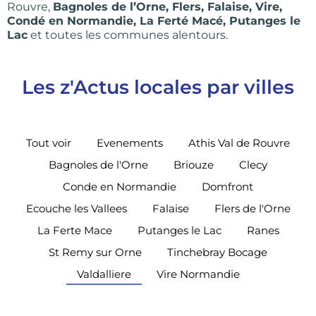
Rouvre,
Bagnoles de l’Orne, Flers, Falaise, Vire,
Condé en Normandie, La Ferté Macé, Putanges le
Lac
et toutes les communes alentours.
Les z'Actus locales par villes
Tout voir
Evenements
Athis Val de Rouvre
Bagnoles de l'Orne
Briouze
Clecy
Conde en Normandie
Domfront
Ecouche les Vallees
Falaise
Flers de l'Orne
La Ferte Mace
Putanges le Lac
Ranes
St Remy sur Orne
Tinchebray Bocage
Valdalliere
Vire Normandie