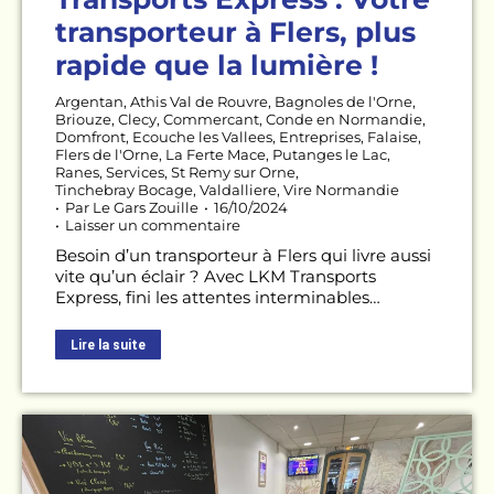
transporteur à Flers, plus
rapide que la lumière !
Argentan
,
Athis Val de Rouvre
,
Bagnoles de l'Orne
,
Briouze
,
Clecy
,
Commercant
,
Conde en Normandie
,
Domfront
,
Ecouche les Vallees
,
Entreprises
,
Falaise
,
Flers de l'Orne
,
La Ferte Mace
,
Putanges le Lac
,
Ranes
,
Services
,
St Remy sur Orne
,
Tinchebray Bocage
,
Valdalliere
,
Vire Normandie
Par
Le Gars Zouille
16/10/2024
Laisser un commentaire
Besoin d’un transporteur à Flers qui livre aussi
vite qu’un éclair ? Avec LKM Transports
Express, fini les attentes interminables…
Lire la suite