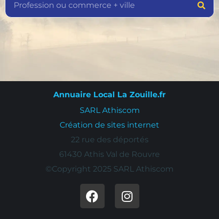
Annuaire Local La Zouille.fr
SARL Athiscom
Création de sites internet
22 rue des déportés
61430 Athis Val de Rouvre
©Copyright 2025 SARL Athiscom