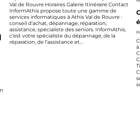
Val de Rouvre Horaires Galerie Itinéraire Contact
InformAthis propose toute une gamme de
C
services informatiques à Athis Val de Rouvre :
é
conseil d’achat, dépannage, réparation,
assistance, spécialiste des seniors. InformAthis,
P
c’est votre spécialiste du dépannage, de la
|
C
réparation, de l’assistance et…
à
C
C
T
C
s
s
en