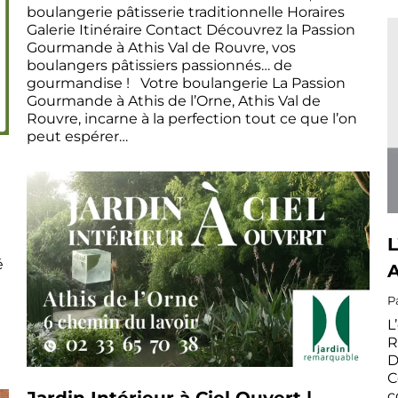
boulangerie pâtisserie traditionnelle Horaires
Galerie Itinéraire Contact Découvrez la Passion
Gourmande à Athis Val de Rouvre, vos
boulangers pâtissiers passionnés… de
gourmandise ! Votre boulangerie La Passion
Gourmande à Athis de l’Orne, Athis Val de
Rouvre, incarne à la perfection tout ce que l’on
peut espérer…
L
é
A
P
L
R
D
C
Jardin Intérieur à Ciel Ouvert |
c