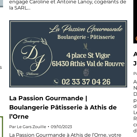
engagé Caroline et Antoine Lanoy, cogérants de
la SARL…
A
J
s
P
A
N
D
La Passion Gourmande |
p
d
Boulangerie Pâtisserie à Athis de
L
l’Orne
R
c
Par
Le Gars Zouille
09/10/2023
d
La Passion Gourmande à Athis de l’Orne, votre