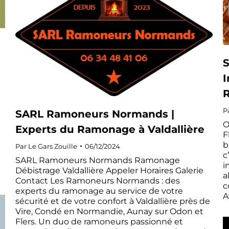
S
I
P
SARL Ramoneurs Normands |
O
Experts du Ramonage à Valdallière
F
b
Par
Le Gars Zouille
06/12/2024
c
SARL Ramoneurs Normands Ramonage
i
Débistrage Valdallière Appeler Horaires Galerie
a
Contact Les Ramoneurs Normands : des
c
experts du ramonage au service de votre
A
sécurité et de votre confort à Valdallière près de
Vire, Condé en Normandie, Aunay sur Odon et
Flers. Un duo de ramoneurs passionné et