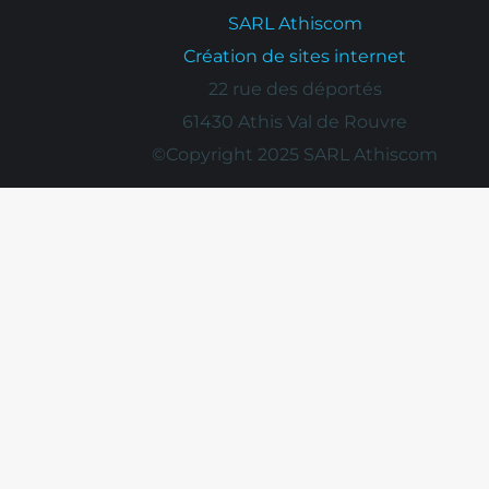
SARL Athiscom
Création de sites internet
22 rue des déportés
61430 Athis Val de Rouvre
©Copyright 2025 SARL Athiscom