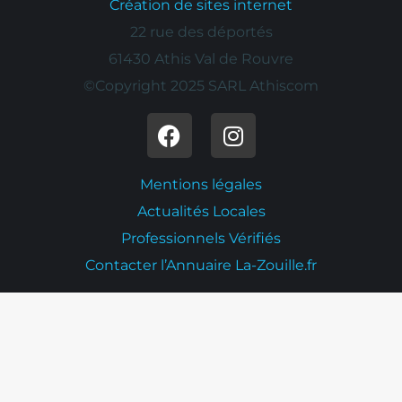
Création de sites internet
22 rue des déportés
61430 Athis Val de Rouvre
©Copyright 2025 SARL Athiscom
Mentions légales
Actualités Locales
Professionnels Vérifiés
Contacter l’Annuaire La-Zouille.fr