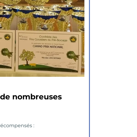
u
de nombreuses
 récompensés :