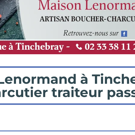
Lenormand à Tincheb
cutier traiteur pas