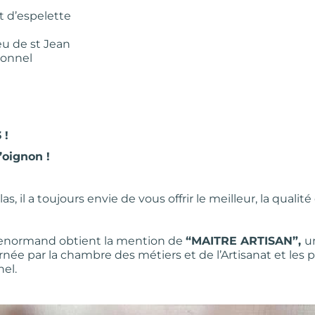
t d’espelette
eu de st Jean
ionnel
 !
l’oignon !
as, il a toujours envie de vous offrir le meilleur, la qualit
 Lenormand obtient la mention de
“
MAITRE ARTISAN”,
u
née par la chambre des métiers et de l’Artisanat et les 
nel.