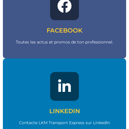
Go !
Clique ci-dessous !
FACEBOOK
Toutes les actus et promos de ton professionnel.
Go !
Clique ci-dessous !
LINKEDIN
Contacte LKM Transport Express sur LinkedIn