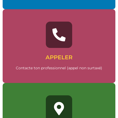
Appel
06 59 83 92 89
APPELER
Contacte ton professionnel (appel non surtaxé)
Go !