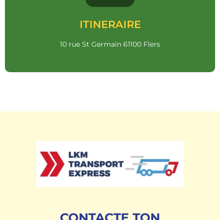
itinéraire
Clique sur le bouton ci-dessous pour créer ton
ITINERAIRE
UN CLIC ET C'EST PARTI !
10 rue St Germain 61100 Flers
CONTACTE TON