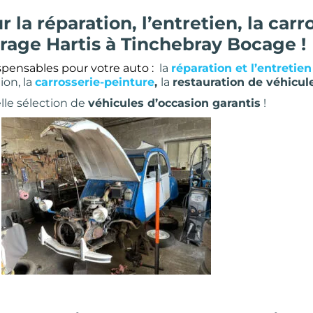
la réparation, l’entretien, la carro
arage Hartis à Tinchebray Bocage !
spensables pour votre auto :
la
réparation et l’entretien
ion, la
carrosserie-peinture
,
la
restauration de véhicul
lle sélection de
véhicules d’occasion garantis
!