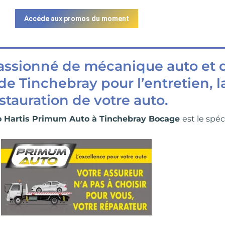
Accéde aux promos du moment
passionné de mécanique auto et d
e Tinchebray pour l’entretien, la
stauration de votre auto.
o Hartis Primum Auto à Tinchebray Bocage
est le spéc