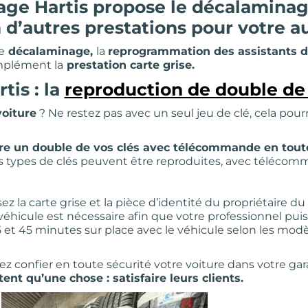
ge Hartis propose le décalaminage
n d’autres prestations pour votre 
e
décalaminage,
la
reprogrammation des assistants d
mplément la
prestation carte grise.
is : la
reproduction de double de 
voiture
? Ne restez pas avec un seul jeu de clé, cela pour
ire un double de vos clés avec télécommande en tout
s types de clés peuvent être reproduites, avec téléco
ez la carte grise et la pièce d’identité du propriétaire 
 véhicule est nécessaire afin que votre professionnel pu
 15 et 45 minutes sur place avec le véhicule selon les mod
 confier en toute sécurité votre voiture dans votre ga
nt qu’une chose : satisfaire leurs clients.