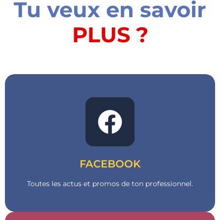
Tu veux en savoir
PLUS ?
Go !
Clique ci-dessous !
FACEBOOK
Toutes les actus et promos de ton professionnel.