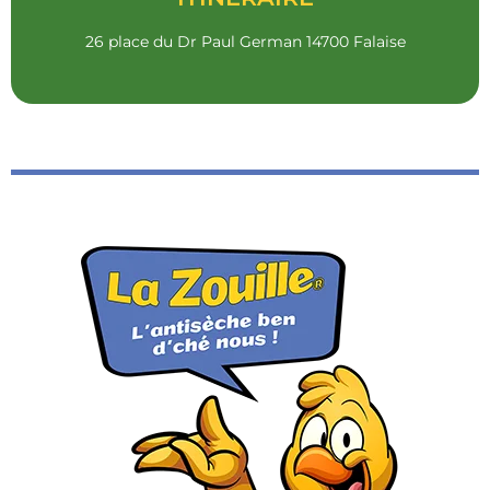
UN CLIC ET C'EST PARTI !
26 place du Dr Paul German 14700 Falaise