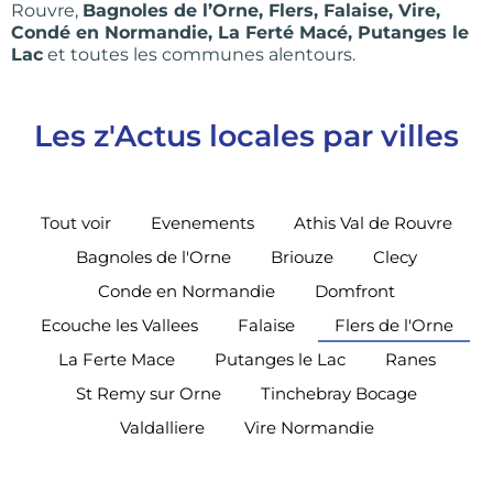
Rouvre,
Bagnoles de l’Orne, Flers, Falaise, Vire,
Condé en Normandie, La Ferté Macé, Putanges le
Lac
et toutes les communes alentours.
Les z'Actus locales par villes
Tout voir
Evenements
Athis Val de Rouvre
Bagnoles de l'Orne
Briouze
Clecy
Conde en Normandie
Domfront
Ecouche les Vallees
Falaise
Flers de l'Orne
La Ferte Mace
Putanges le Lac
Ranes
St Remy sur Orne
Tinchebray Bocage
Valdalliere
Vire Normandie