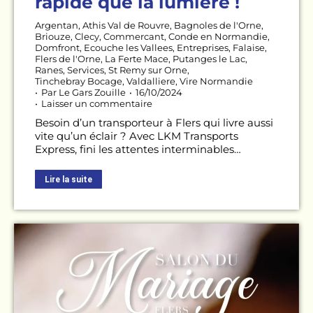
rapide que la lumière !
Argentan
,
Athis Val de Rouvre
,
Bagnoles de l'Orne
,
Briouze
,
Clecy
,
Commercant
,
Conde en Normandie
,
Domfront
,
Ecouche les Vallees
,
Entreprises
,
Falaise
,
Flers de l'Orne
,
La Ferte Mace
,
Putanges le Lac
,
Ranes
,
Services
,
St Remy sur Orne
,
Tinchebray Bocage
,
Valdalliere
,
Vire Normandie
Par
Le Gars Zouille
16/10/2024
Laisser un commentaire
Besoin d’un transporteur à Flers qui livre aussi
vite qu’un éclair ? Avec LKM Transports
Express, fini les attentes interminables…
Lire la suite