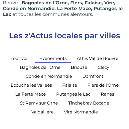
Rouvre,
Bagnoles de l’Orne, Flers, Falaise, Vire,
Condé en Normandie, La Ferté Macé, Putanges le
Lac
et toutes les communes alentours.
Les z'Actus locales par villes
Tout voir
Evenements
Athis Val de Rouvre
Bagnoles de l'Orne
Briouze
Clecy
Conde en Normandie
Domfront
Ecouche les Vallees
Falaise
Flers de l'Orne
La Ferte Mace
Putanges le Lac
Ranes
St Remy sur Orne
Tinchebray Bocage
Valdalliere
Vire Normandie