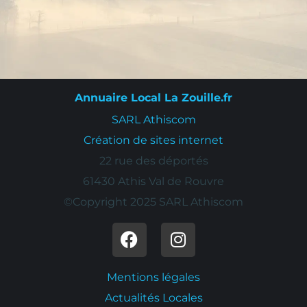
Annuaire Local La Zouille.fr
SARL Athiscom
Création de sites internet
22 rue des déportés
61430 Athis Val de Rouvre
©Copyright 2025 SARL Athiscom
Mentions légales
Actualités Locales