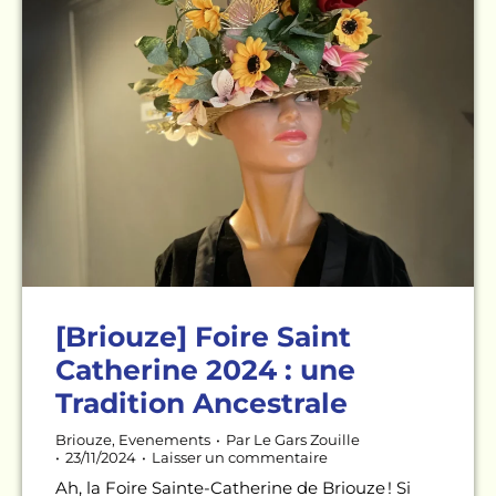
[Briouze] Foire Saint
Catherine 2024 : une
Tradition Ancestrale
Briouze
,
Evenements
Par
Le Gars Zouille
23/11/2024
Laisser un commentaire
Ah, la Foire Sainte-Catherine de Briouze ! Si