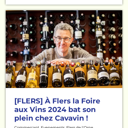
[FLERS] À Flers la Foire
aux Vins 2024 bat son
plein chez Cavavin !
Commercant
,
Evenements
,
Flers de l'Orne